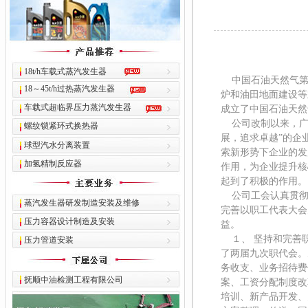
18t/h车载式蒸汽发生器
中国石油天然气第
18～45t/h过热蒸汽发生器
炉和油田地面建设等
车载式超临界压力蒸汽发生器
成立了中国石油天然
公司改制以来，广
螺纹锁紧环式换热器
展，追求卓越”的企
球型汽水分离装置
索新形势下企业的发
加氢精制反应器
作用，为企业提升核
起到了积极的作用
公司工会认真贯彻落
蒸汽发生器研发制造安装及维修
完善以职工代表大会
压力容器设计制造及安装
益。
１、 坚持和完善
压力管道安装
了两届九次职代会。
务收支、业务招待费
抚顺中油检测工程有限公司
案、工资分配制度改
培训、新产品开发、