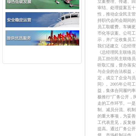
立案整理、传递、回
审结、处理提案五十
性，推动企业民主管
持职代会闭会期间的
员工取暖费、车辆更
币化等议案。公司工
示，并广泛收集员工
我们还建立《总经理
《总经理民主联络员
员工担任民主联络员
听取汇报，督办落实
与企业的合法权益，
定，成立了企业与员
同》。2005年公
益，集体合同履约率
极推行“厂务公开，
走的工作环节。一是
制、减员分流、机制
的重大事项，为妥善
工代表意见，反复修
提高。通过厂务公开
督，市场机制运作，