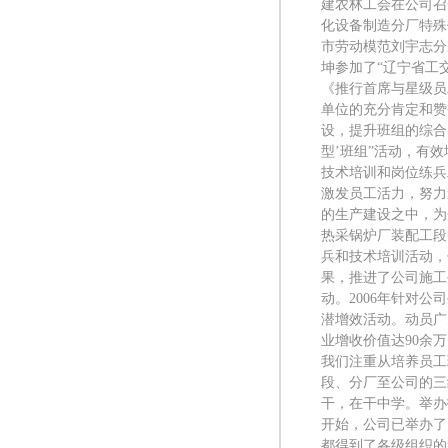
建农林工会在公司召
化设备制造分厂特殊
市劳动模范刘宇志分
坤参加了“辽宁省工
《推行首席与星级员
单位的充分肯定和赞
设，提升班组的综合
型’班组”活动，有
技术培训和岗位练兵
激发员工活力，努力
的生产建设之中，为
热采锅炉厂装配工段
兵和技术培训活动，
果，推进了公司施工
动。2006年针对
潜增效活动。动员广
业增收价值达90余
我们注重从培养员工
段、分厂至公司的三
干，在干中学。举办
开始，公司已举办了
都得到了各级组织的