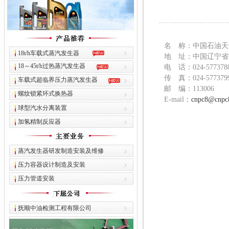
名 称：中国石油天
18t/h车载式蒸汽发生器
地 址：中国辽宁省
18～45t/h过热蒸汽发生器
电 话：024-577378
传 真：024-577379
车载式超临界压力蒸汽发生器
邮 编：113006
螺纹锁紧环式换热器
E-mail：
cnpc8@cnpc
球型汽水分离装置
加氢精制反应器
蒸汽发生器研发制造安装及维修
压力容器设计制造及安装
压力管道安装
抚顺中油检测工程有限公司